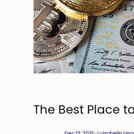
The Best Place t
Dec 13, 2021
—
Isobel
in
Unc
by